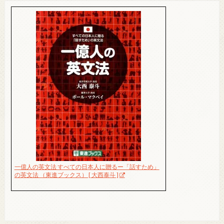
一億人の英文法 すべての日本人に贈るー「話すため」
の英文法 （東進ブックス） [ 大西泰斗 ]