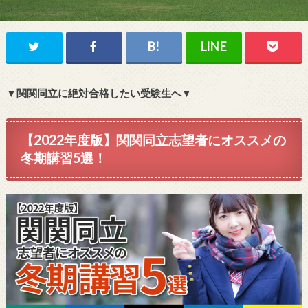
▼関関同立に絶対合格したい受験生へ▼
【2022年度版】関関同立志望者にオススメの
冬期講習5選！