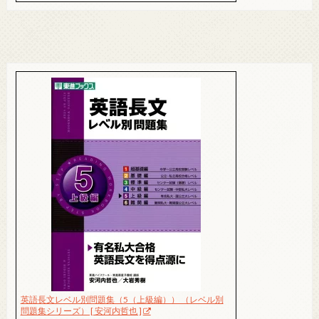
英語長文レベル別問題集（5（上級編）） （レベル別
問題集シリーズ） [ 安河内哲也 ]