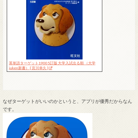
英単語ターゲット1900 5訂版 大学入試出る順 （大学
juken新書） [ 宮川幸久 ]
なぜターゲットがいいのかというと、アプリが優秀だからなん
です。