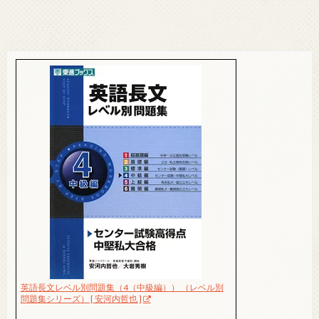
英語長文レベル別問題集（4（中級編）） （レベル別
問題集シリーズ） [ 安河内哲也 ]