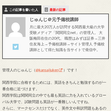
この記事を書いた人
最新の記事
じゅんじ＠元予備校講師
月に最大20万人が訪問する関西最大級の大学
受験メディア「関関同立net」の管理人。 大
阪梅田在住の20代。 職歴はみずほ証券→三井
住友海上→予備校講師→サイト管理人 予備校
講師として得た知識を当サイトで発信中。
管理人のじゅんじ（
@kansaijuken
）です！
関西学院に合格するためには、英語をきちんと勉強するのが一
番合格に近づけます。
関西学院は関関同立の中でも最も英語に力を入れているグロー
バル大学で、試験問題も英語が一番難しいんですね。
さらに、マークセンスだけでなく、英作文や和訳問題もあるの