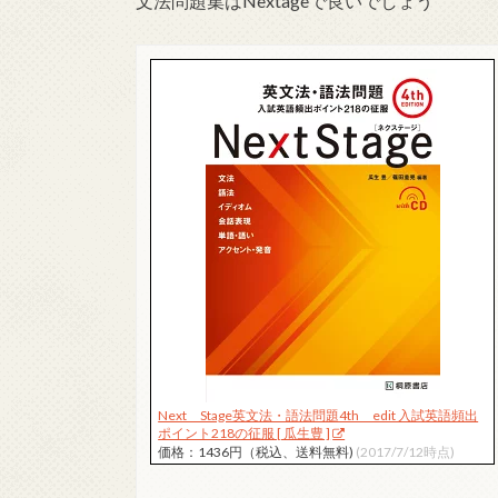
文法問題集はNextageで良いでしょう
Next Stage英文法・語法問題4th edit 入試英語頻出
ポイント218の征服 [ 瓜生豊 ]
価格：1436円（税込、送料無料)
(2017/7/12時点)