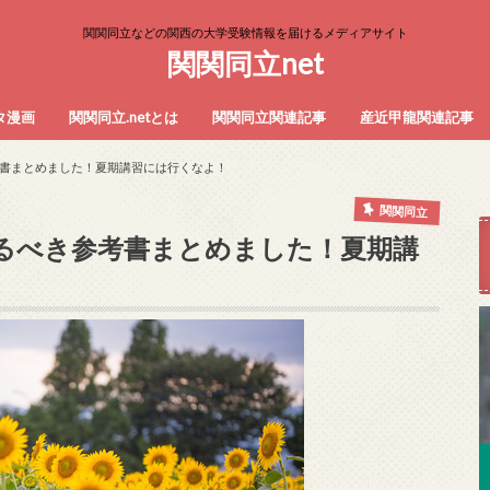
関関同立などの関西の大学受験情報を届けるメディアサイト
関関同立net
タ漫画
関関同立.netとは
関関同立関連記事
産近甲龍関連記事
当サイト記事一覧
広告募集のご案内
プライバシーポリシー
書まとめました！夏期講習には行くなよ！
関関同立
るべき参考書まとめました！夏期講