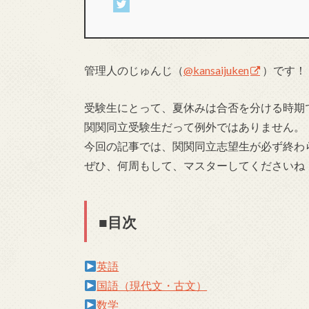
管理人のじゅんじ（
@kansaijuken
）です！
受験生にとって、夏休みは合否を分ける時期
関関同立受験生だって例外ではありません。
今回の記事では、関関同立志望生が必ず終わ
ぜひ、何周もして、マスターしてくださいね
■目次
英語
国語（現代文・古文）
数学