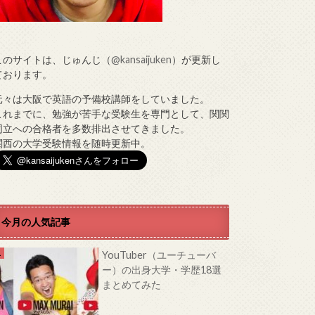
このサイトは、じゅんじ（
@kansaijuken
）が更新し
ております。
元々は大阪で英語の予備校講師をしていました。
これまでに、勉強が苦手な受験生を専門として、関関
同立への合格者を多数排出させてきました。
関西の大学受験情報を随時更新中。
今月の人気記事
YouTuber（ユーチューバ
ー）の出身大学・学歴18選
まとめてみた