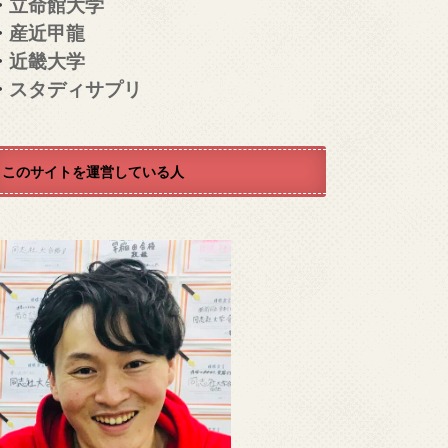
・
立命館大学
・
産近甲龍
・
近畿大学
・
スタディサプリ
このサイトを運営している人