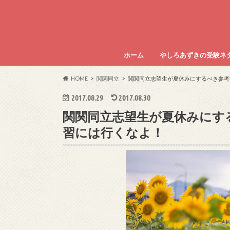
ホーム
やしろあずきの受験ネ
HOME
関関同立
関関同立志望生が夏休みにするべき参考
2017.08.29
2017.08.30
関関同立志望生が夏休みにす
習には行くなよ！