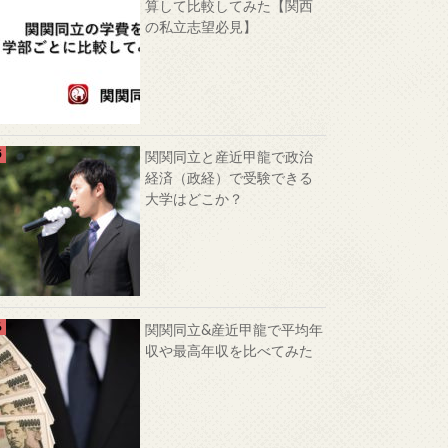
算して比較してみた【関西
の私立志望必見】
関関同立と産近甲龍で政治
経済（政経）で受験できる
大学はどこか？
関関同立&産近甲龍で平均年
収や最高年収を比べてみた