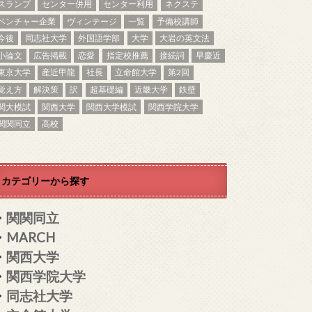
スランプ
センター併用
センター利用
ネクステ
ベンチャー企業
ヴィンテージ
一覧
予備校講師
今後
同志社大学
外国語学部
大学
大岩の英文法
小論文
広告掲載
恋愛
指定校推薦
接続詞
早慶近
東京大学
産近甲龍
社長
立命館大学
第2回
覚え方
解決策
訳
超基礎編
近畿大学
鉄壁
関大模試
関西大学
関西大学模試
関西学院大学
関関同立
高校
カテゴリーから探す
・
関関同立
・
MARCH
・
関西大学
・
関西学院大学
・
同志社大学