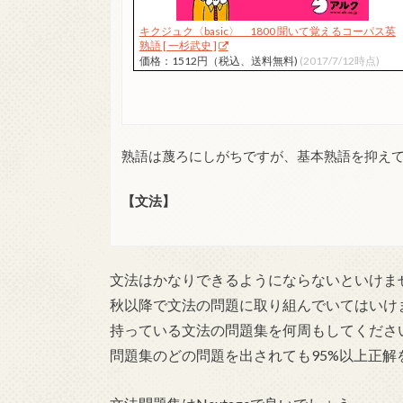
キクジュク〈basic〉 1800 聞いて覚えるコーパス英
熟語 [ 一杉武史 ]
価格：1512円（税込、送料無料)
(2017/7/12時点)
熟語は蔑ろにしがちですが、基本熟語を抑え
【文法】
文法はかなりできるようにならないといけま
秋以降で文法の問題に取り組んでいてはいけ
持っている文法の問題集を何周もしてくださ
問題集のどの問題を出されても95%以上正