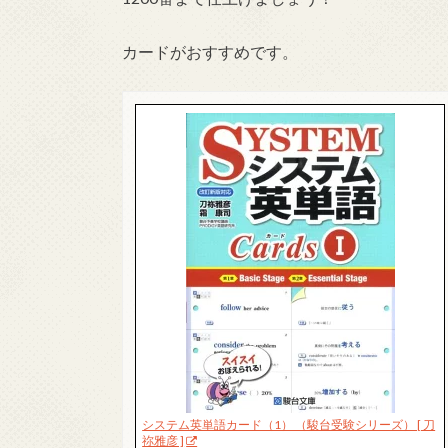
カードがおすすめです。
システム英単語カード（1） （駿台受験シリーズ） [ 刀
祢雅彦 ]