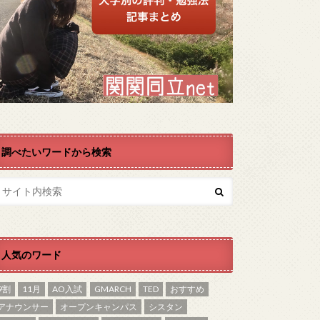
調べたいワードから検索
人気のワード
9割
11月
AO入試
GMARCH
TED
おすすめ
アナウンサー
オープンキャンパス
シスタン