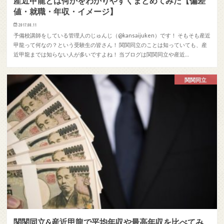
産近甲龍とは何かをわかりやすくまとめてみた【偏差
値・就職・年収・イメージ】
2017.08.11
予備校講師をしている管理人のじゅんじ（@kansaijuken）です！ そもそも産近
甲龍って何なの？という受験生の皆さん！ 関関同立のことは知っていても、産
近甲龍までは知らない人が多いですよね！ 当ブログは関関同立や産近…
関関同立
関関同立&産近甲龍で平均年収や最高年収を比べてみ