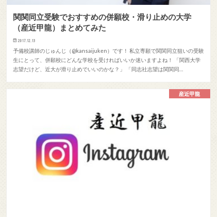
関関同立受験でおすすめの併願校・滑り止めの大学
（産近甲龍）まとめてみた
2017.12.13
予備校講師のじゅんじ（@kansaijuken）です！ 私立専願で関関同立狙いの受験
生にとって、併願校にどんな学校を受ければいいか迷いますよね！ 「関西大学
志望だけど、近大が滑り止めでいいのかな？」 「同志社志望は関関同…
産近甲龍