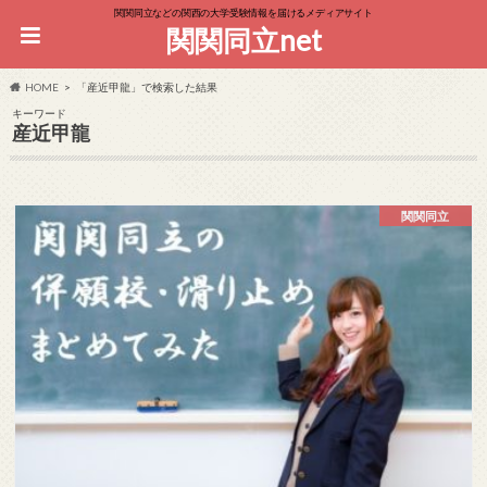
関関同立などの関西の大学受験情報を届けるメディアサイト
関関同立net
HOME
「産近甲龍」で検索した結果
キーワード
産近甲龍
関関同立