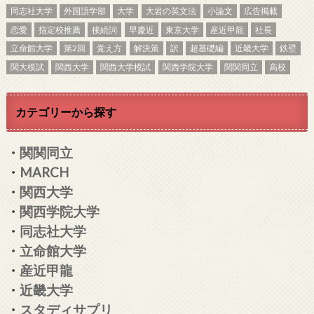
同志社大学
外国語学部
大学
大岩の英文法
小論文
広告掲載
恋愛
指定校推薦
接続詞
早慶近
東京大学
産近甲龍
社長
立命館大学
第2回
覚え方
解決策
訳
超基礎編
近畿大学
鉄壁
関大模試
関西大学
関西大学模試
関西学院大学
関関同立
高校
カテゴリーから探す
・
関関同立
・
MARCH
・
関西大学
・
関西学院大学
・
同志社大学
・
立命館大学
・
産近甲龍
・
近畿大学
・
スタディサプリ