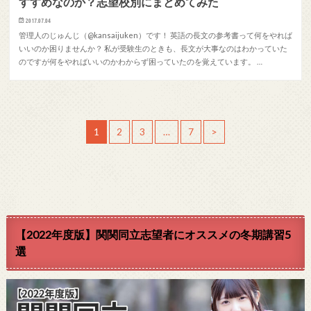
すすめなのか？志望校別にまとめてみた
2017.07.04
管理人のじゅんじ（@kansaijuken）です！ 英語の長文の参考書って何をやれば
いいのか困りませんか？ 私が受験生のときも、長文が大事なのはわかっていた
のですが何をやればいいのかわからず困っていたのを覚えています。 …
1
2
3
…
7
>
【2022年度版】関関同立志望者にオススメの冬期講習5
選