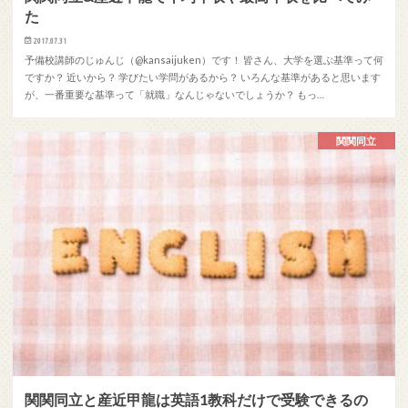
た
2017.07.31
予備校講師のじゅんじ（@kansaijuken）です！ 皆さん、大学を選ぶ基準って何
ですか？ 近いから？ 学びたい学問があるから？ いろんな基準があると思います
が、一番重要な基準って「就職」なんじゃないでしょうか？ もっ…
関関同立
関関同立と産近甲龍は英語1教科だけで受験できるの