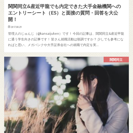
関関同立&産近甲龍でも内定できた大手金融機関への
エントリーシート（ES）と面接の質問・回答を大公
開！
2017.08.29
管理人のじゅんじ（@kansaijuken）です！ 今回の記事は、関関同立&産近甲龍
に通う学生向きの記事です！ 皆さん就職活動は順調ですか？ 少しでも参考にな
ればと思い、メガバンクや大手証券会社への就職で内定を実…
関関同立