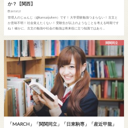
か？【関西】
2017.07.27
管理人のじゅんじ（@kansaijuken）です！ 大学受験勉強つまらない！ 古文と
か意味不明！ 社会覚えたくない！ 受験生が以上のようなことを考える時期です
ね！ 確かに、古文の勉強や社会の勉強は将来役に立つ知識ではあり…
関関同立
「MARCH」「関関同立」「日東駒専」「産近甲龍」