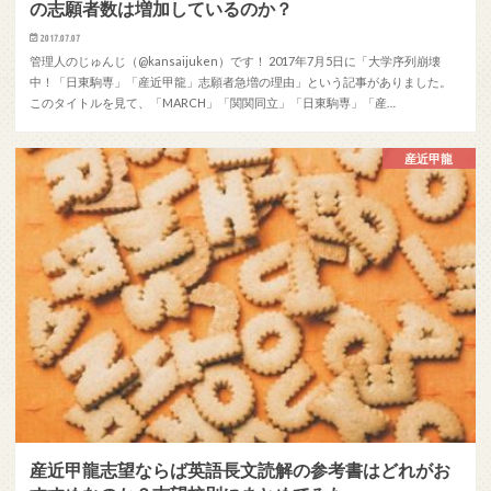
の志願者数は増加しているのか？
2017.07.07
管理人のじゅんじ（@kansaijuken）です！ 2017年7月5日に「大学序列崩壊
中！「日東駒専」「産近甲龍」志願者急増の理由」という記事がありました。
このタイトルを見て、「MARCH」「関関同立」「日東駒専」「産…
産近甲龍
産近甲龍志望ならば英語長文読解の参考書はどれがお