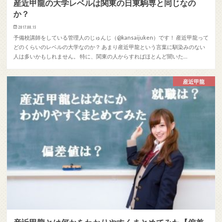
産近甲龍の大学レベルは関東の日東駒専と同じなの
か？
2017.08.15
予備校講師をしている管理人のじゅんじ（@kansaijuken）です！ 産近甲龍って
どのくらいのレベルの大学なのか？ あまり産近甲龍という言葉に馴染みのない
人は多いかもしれません。 特に、関東の人からすればほとんど聞いた…
産近甲龍