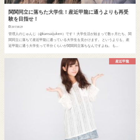
関関同立に落ちた大学生！産近甲龍に通うよりも再受
験を目指せ！
2017.08.29
管理人のじゅんじ（@kansaijuken）です！ 大学生活が始まって数ヶ月たち、関
関同立に落ちて産近甲龍に通っている大学生を見かけます。 というよりも、産
近甲龍に通う大学生って半分くらいが関関同立落ちなんですよね。 も…
産近甲龍