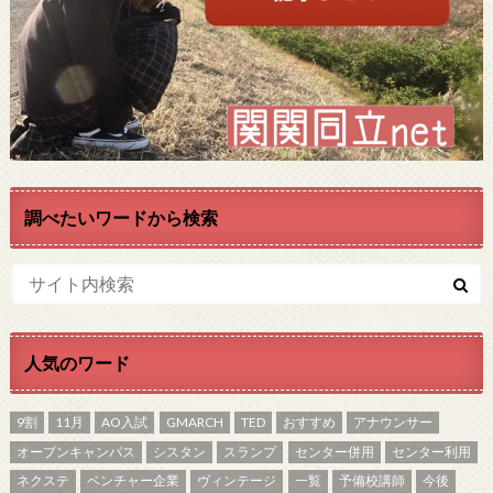
調べたいワードから検索
人気のワード
9割
11月
AO入試
GMARCH
TED
おすすめ
アナウンサー
オープンキャンパス
シスタン
スランプ
センター併用
センター利用
ネクステ
ベンチャー企業
ヴィンテージ
一覧
予備校講師
今後