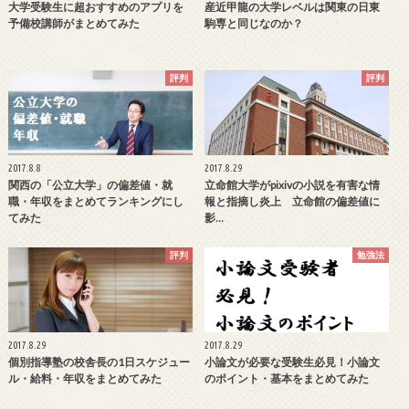
大学受験生に超おすすめのアプリを
産近甲龍の大学レベルは関東の日東
予備校講師がまとめてみた
駒専と同じなのか？
評判
評判
2017.8.8
2017.8.29
関西の「公立大学」の偏差値・就
立命館大学がpixivの小説を有害な情
職・年収をまとめてランキングにし
報と指摘し炎上 立命館の偏差値に
てみた
影…
評判
勉強法
2017.8.29
2017.8.29
個別指導塾の校舎長の1日スケジュー
小論文が必要な受験生必見！小論文
ル・給料・年収をまとめてみた
のポイント・基本をまとめてみた