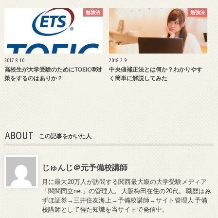
勉強法
勉強法
2017.8.10
2018.2.9
高校生が大学受験のためにTOEIC®対
中央値補正法とは何か？わかりやす
策をするのはありか？
く簡単に解説してみた
ABOUT
この記事をかいた人
じゅんじ＠元予備校講師
月に最大20万人が訪問する関西最大級の大学受験メディア
「関関同立net」の管理人。 大阪梅田在住の20代。 職歴はみ
ずほ証券→三井住友海上→予備校講師→サイト管理人 予備
校講師として得た知識を当サイトで発信中。