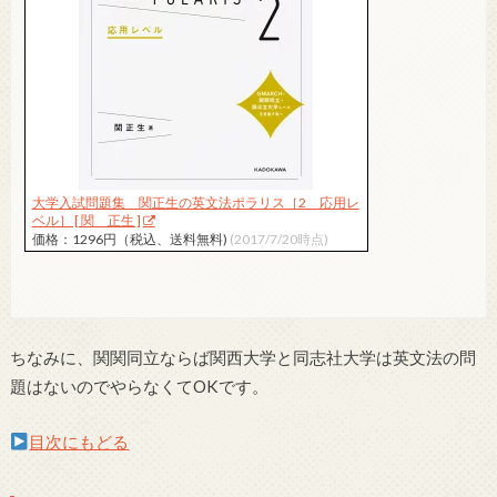
大学入試問題集 関正生の英文法ポラリス［2 応用レ
ベル］ [ 関 正生 ]
価格：1296円（税込、送料無料)
(2017/7/20時点)
ちなみに、関関同立ならば関西大学と同志社大学は英文法の問
題はないのでやらなくてOKです。
目次にもどる