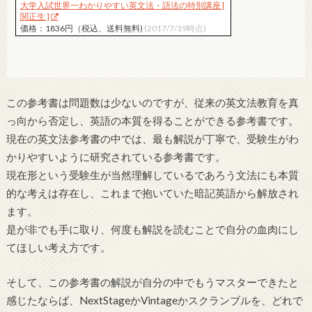
大学入試世界一わかりやすい英文法・語法の特別講座 [
関正生 ]
価格：1836円（税込、送料無料)
(2017/7/19時点)
この参考書は問題数は少ないのですが、従来の英文法教育を真
っ向から否定し、英語の本質を得ることができる参考書です。
現在の英文法参考書の中では、最も解説が丁寧で、受験生がわ
かりやすいように研究されている参考書です。
現在形という受験生が当然理解しているであろう文法にも本質
的な考えは存在し、これまで抱いていた暗記英語から解放され
ます。
是が非でも手に取り、何度も解説を読むことで自分の血肉にし
てほしい考え方です。
そして、この参考書の解説が自分の中でもうマスターできたと
感じたならば、NextStageかVintageかスクランブルを、どれで