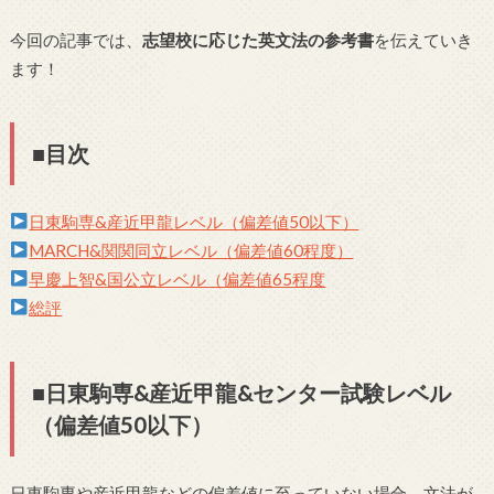
今回の記事では、
志望校に応じた英文法の参考書
を伝えていき
ます！
■目次
日東駒専&産近甲龍レベル（偏差値50以下）
MARCH&関関同立レベル（偏差値60程度）
早慶上智&国公立レベル（偏差値65程度
総評
■日東駒専&産近甲龍&センター試験レベル
（偏差値50以下）
日東駒専や産近甲龍などの偏差値に至っていない場合、文法が