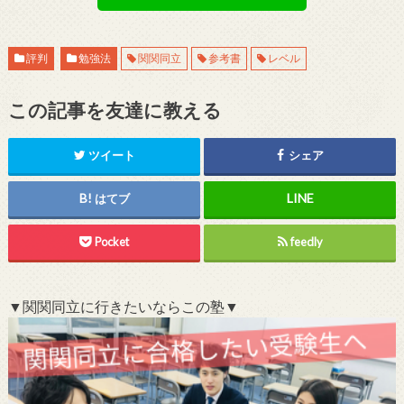
評判
勉強法
関関同立
参考書
レベル
この記事を友達に教える
ツイート
シェア
はてブ
Pocket
feedly
▼関関同立に行きたいならこの塾▼