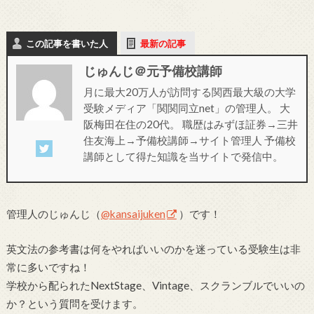
この記事を書いた人
最新の記事
じゅんじ＠元予備校講師
月に最大20万人が訪問する関西最大級の大学
受験メディア「関関同立net」の管理人。 大
阪梅田在住の20代。 職歴はみずほ証券→三井
住友海上→予備校講師→サイト管理人 予備校
講師として得た知識を当サイトで発信中。
管理人のじゅんじ（
@kansaijuken
）です！
英文法の参考書は何をやればいいのかを迷っている受験生は非
常に多いですね！
学校から配られたNextStage、Vintage、スクランブルでいいの
か？という質問を受けます。