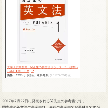
大学入試問題集 関正生の英文法ポラリス［1 標準レ
ベル］ [ 関 正生 ]
価格：1296円（税込、送料無料)
(2017/7/20時点)
2017年7月22日に発売される関先生の参考書です。
関先生の英文法の参考書は、先程の参考書でお墨付きですが、