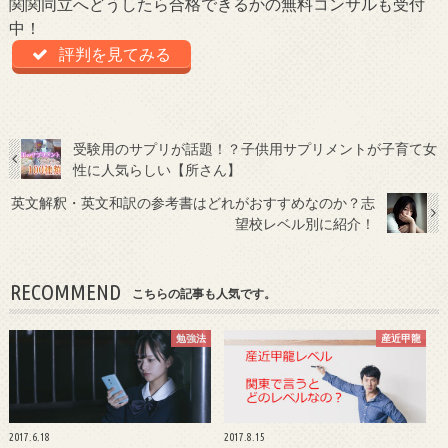
関関同立へどうしたら合格できるかの無料コンサルも受付
中！
評判を見てみる
受験用のサプリが話題！？子供用サプリメントが子育て女
性に人気らしい【所さん】
英文解釈・英文和訳の参考書はどれがおすすめなのか？志
望校レベル別に紹介！
RECOMMEND
こちらの記事も人気です。
勉強法
産近甲龍
2017.6.18
2017.8.15