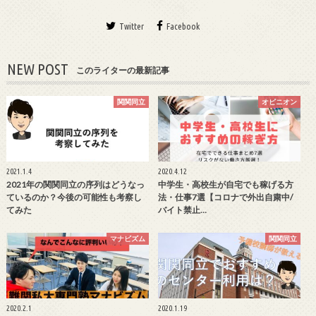
Twitter
Facebook
NEW POST
このライターの最新記事
関関同立
オピニオン
2021.1.4
2020.4.12
2021年の関関同立の序列はどうなっ
中学生・高校生が自宅でも稼げる方
ているのか？今後の可能性も考察し
法・仕事7選【コロナで外出自粛中/
てみた
バイト禁止…
マナビズム
関関同立
2020.2.1
2020.1.19