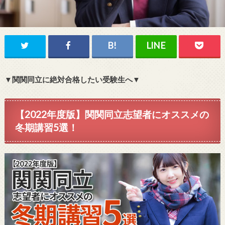
▼関関同立に絶対合格したい受験生へ▼
【2022年度版】関関同立志望者にオススメの
冬期講習5選！