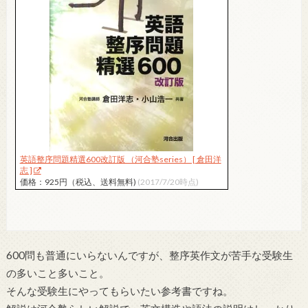
英語整序問題精選600改訂版 （河合塾series） [ 倉田洋
志 ]
価格：925円（税込、送料無料)
(2017/7/20時点)
600問も普通にいらないんですが、整序英作文が苦手な受験生
の多いこと多いこと。
そんな受験生にやってもらいたい参考書ですね。