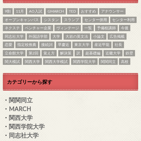
9割
11月
AO入試
GMARCH
TED
おすすめ
アナウンサー
オープンキャンパス
シスタン
スランプ
センター併用
センター利用
ネクステ
ベンチャー企業
ヴィンテージ
一覧
予備校講師
今後
同志社大学
外国語学部
大学
大岩の英文法
小論文
広告掲載
恋愛
指定校推薦
接続詞
早慶近
東京大学
産近甲龍
社長
立命館大学
第2回
覚え方
解決策
訳
超基礎編
近畿大学
鉄壁
関大模試
関西大学
関西大学模試
関西学院大学
関関同立
高校
カテゴリーから探す
・
関関同立
・
MARCH
・
関西大学
・
関西学院大学
・
同志社大学