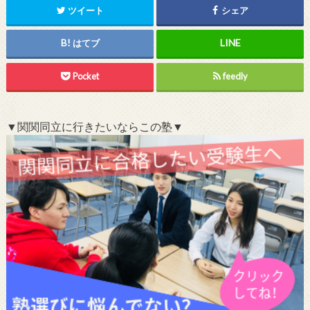
ツイート
シェア
はてブ
Pocket
feedly
▼関関同立に行きたいならこの塾▼