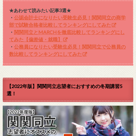
★あわせて読みたい記事3選★
・
公認会計士になりたい受験生必見！関関同立の商学
部で試験合格者比較してランキングにしてみた
・
関関同立とMARCHを徹底比較してランキングにし
てみた【偏差値・就職】
・
公務員になりたい受験生必見！関関同立で公務員の
数比較してランキングにしてみた
【2022年版】関関同立志望者におすすめの冬期講習5
選！