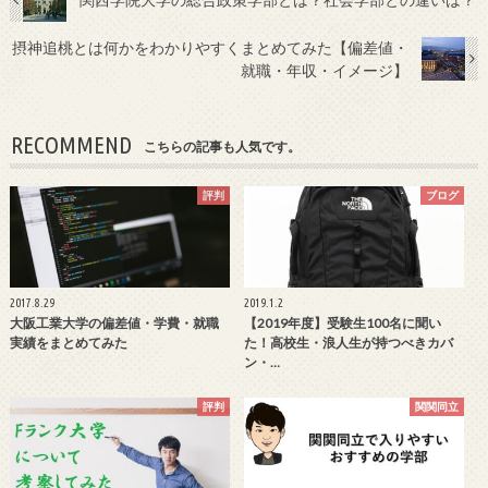
摂神追桃とは何かをわかりやすくまとめてみた【偏差値・
就職・年収・イメージ】
RECOMMEND
こちらの記事も人気です。
評判
ブログ
2017.8.29
2019.1.2
大阪工業大学の偏差値・学費・就職
【2019年度】受験生100名に聞い
実績をまとめてみた
た！高校生・浪人生が持つべきカバ
ン・…
評判
関関同立