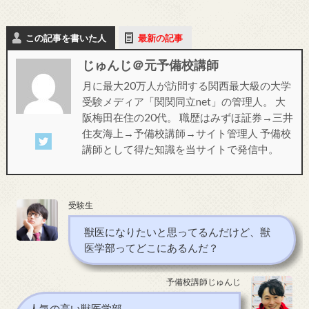
この記事を書いた人
最新の記事
じゅんじ＠元予備校講師
月に最大20万人が訪問する関西最大級の大学
受験メディア「関関同立net」の管理人。 大
阪梅田在住の20代。 職歴はみずほ証券→三井
住友海上→予備校講師→サイト管理人 予備校
講師として得た知識を当サイトで発信中。
受験生
獣医になりたいと思ってるんだけど、獣
医学部ってどこにあるんだ？
予備校講師じゅんじ
人気の高い獣医学部。