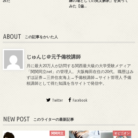
みた
練の場としての英文解釈」を買って
みた【偏…
ABOUT
この記事をかいた人
じゅんじ＠元予備校講師
月に最大20万人が訪問する関西最大級の大学受験メディア
「関関同立net」の管理人。 大阪梅田在住の20代。 職歴はみ
ずほ証券→三井住友海上→予備校講師→サイト管理人 予備
校講師として得た知識を当サイトで発信中。
Twitter
Facebook
NEW POST
このライターの最新記事
関関同立
オピニオン