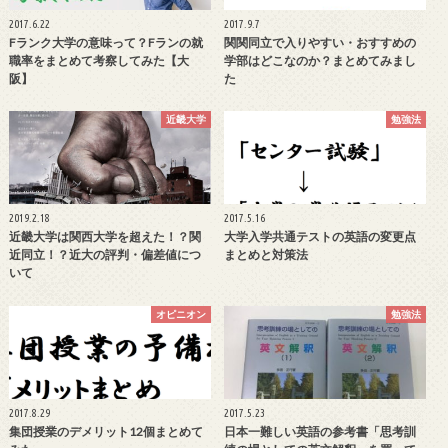
2017.6.22
2017.9.7
Fランク大学の意味って？Fランの就
関関同立で入りやすい・おすすめの
職率をまとめて考察してみた【大
学部はどこなのか？まとめてみまし
阪】
た
近畿大学
勉強法
2019.2.18
2017.5.16
近畿大学は関西大学を超えた！？関
大学入学共通テストの英語の変更点
近同立！？近大の評判・偏差値につ
まとめと対策法
いて
オピニオン
勉強法
2017.8.29
2017.5.23
集団授業のデメリット12個まとめて
日本一難しい英語の参考書「思考訓