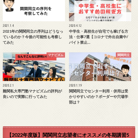
2021.1.4
2020.4.12
2021年の関関同立の序列はどうなっ
中学生・高校生が自宅でも稼げる方
ているのか？今後の可能性も考察し
法・仕事7選【コロナで外出自粛中/
てみた
バイト禁止…
マナビズム
関関同立
2020.2.1
2020.1.19
難関私大専門塾マナビズムの評判が
関関同立でセンター利用・併用は受
良いので実際に行ってみた
かりやすいのか？ボーダーや穴場学
部は？
【2022年度版】関関同立志望者にオススメの冬期講習5