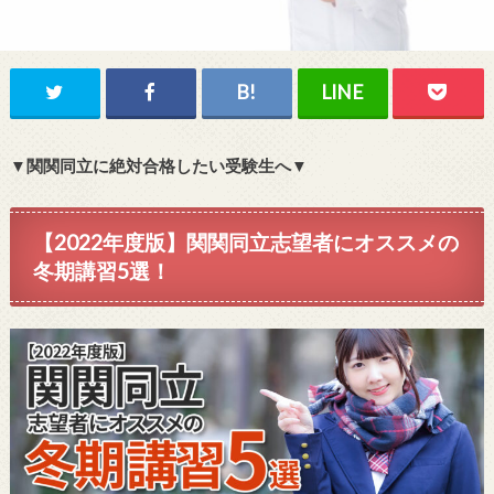
▼関関同立に絶対合格したい受験生へ▼
【2022年度版】関関同立志望者にオススメの
冬期講習5選！