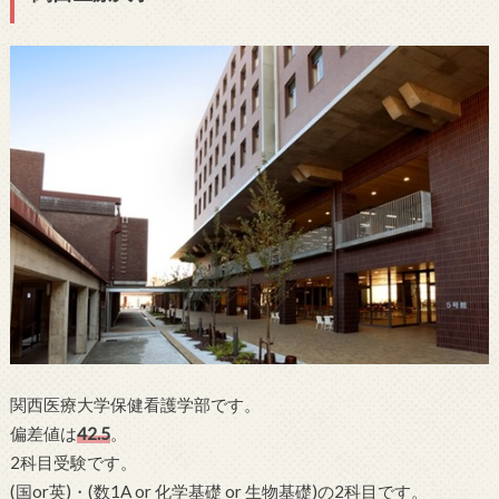
関西医療大学保健看護学部です。
偏差値は
42.5
。
2科目受験です。
(国or英)・(数1A or 化学基礎 or 生物基礎)の2科目です。