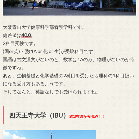
大阪青山大学健康科学部看護学科です。
偏差値は
40.0
。
2科目受験です。
(国or英)・(数1A or 化 or 生)が受験科目です。
国語は古文漢文がないのと、数学は1Aのみ、物理がないのが特
徴ですね。
あと、生物基礎と化学基礎の2科目を受けたら理科の1科目扱い
になる受け方もあるようです。
そしてなんと、英語なしでも受けられますね。
四天王寺大学（IBU）
2019年度からNEW！！