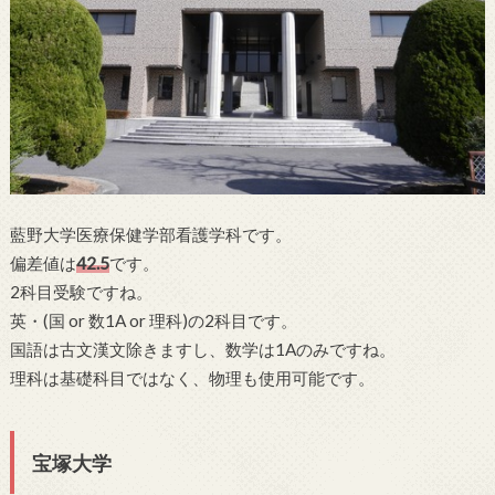
藍野大学医療保健学部看護学科です。
偏差値は
42.5
です。
2科目受験ですね。
英・(国 or 数1A or 理科)の2科目です。
国語は古文漢文除きますし、数学は1Aのみですね。
理科は基礎科目ではなく、物理も使用可能です。
宝塚大学