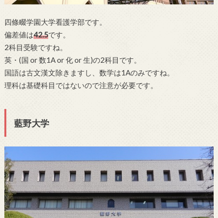
四條畷学園大学看護学部です。
偏差値は
42.5
です。
2科目受験ですね。
英・(国 or 数1A or 化 or 生)の2科目です。
国語は古文漢文除きますし、数学は1Aのみですね。
理科は基礎科目ではないので注意が必要です。
藍野大学