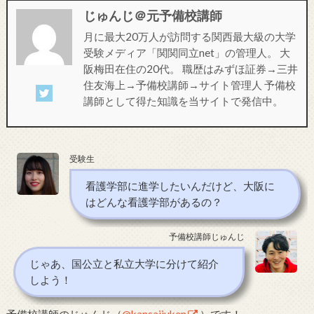
じゅんじ＠元予備校講師
月に最大20万人が訪問する関西最大級の大学
受験メディア「関関同立net」の管理人。 大
阪梅田在住の20代。 職歴はみずほ証券→三井
住友海上→予備校講師→サイト管理人 予備校
講師として得た知識を当サイトで発信中。
受験生
看護学部に進学したいんだけど、大阪に
はどんな看護学部があるの？
予備校講師じゅんじ
じゃあ、国公立と私立大学に分けて紹介
しよう！