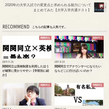
2020年の大学入試での変更点と求められる能力について
まとめてみた【大学入学共通テスト】
RECOMMEND
こちらの記事も人気です。
関関同立
関関同立
2019.11.26
2017.8.29
関関同立は英検制度を利用したほう
関関同立でアナウンサーになりたい
が確実に受かりやすい【学部別に紹
ならどこに行けばいいのか？
介】
関関同立
関関同立