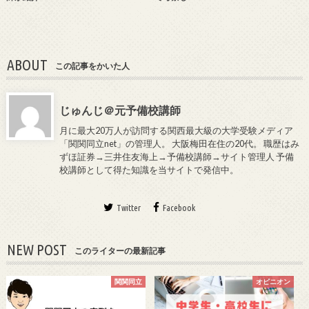
ABOUT
この記事をかいた人
じゅんじ＠元予備校講師
月に最大20万人が訪問する関西最大級の大学受験メディア
「関関同立net」の管理人。 大阪梅田在住の20代。 職歴はみ
ずほ証券→三井住友海上→予備校講師→サイト管理人 予備
校講師として得た知識を当サイトで発信中。
Twitter
Facebook
NEW POST
このライターの最新記事
関関同立
オピニオン