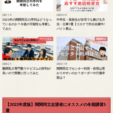
2021.1.4
2020.4.12
2021年の関関同立の序列はどうなっ
中学生・高校生が自宅でも稼げる方
ているのか？今後の可能性も考察し
法・仕事7選【コロナで外出自粛中/
てみた
バイト禁止…
マナビズム
関関同立
2020.2.1
2020.1.19
難関私大専門塾マナビズムの評判が
関関同立でセンター利用・併用は受
良いので実際に行ってみた
かりやすいのか？ボーダーや穴場学
部は？
【2022年度版】関関同立志望者にオススメの冬期講習5
選