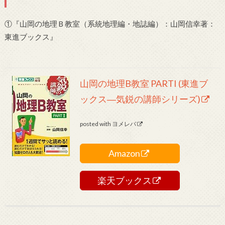
①『山岡の地理Ｂ教室（系統地理編・地誌編）：山岡信幸著：
東進ブックス』
山岡の地理B教室 PARTI (東進ブ
ックス―気鋭の講師シリーズ)
posted with
ヨメレバ
Amazon
楽天ブックス