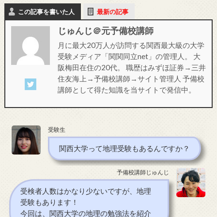
この記事を書いた人
最新の記事
じゅんじ＠元予備校講師
月に最大20万人が訪問する関西最大級の大学
受験メディア「関関同立net」の管理人。 大
阪梅田在住の20代。 職歴はみずほ証券→三井
住友海上→予備校講師→サイト管理人 予備校
講師として得た知識を当サイトで発信中。
受験生
関西大学って地理受験もあるんですか？
予備校講師じゅんじ
受検者人数はかなり少ないですが、地理
受験もあります！
今回は、関西大学の地理の勉強法を紹介