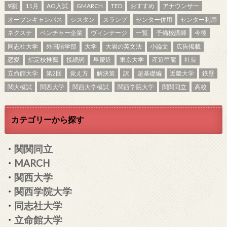
9割
11月
AO入試
GMARCH
TED
おすすめ
アナウンサー
オープンキャンパス
シスタン
スランプ
センター併用
センター利用
ネクステ
ベンチャー企業
ヴィンテージ
一覧
予備校講師
今後
同志社大学
外国語学部
大学
大岩の英文法
小論文
広告掲載
恋愛
指定校推薦
接続詞
早慶近
東京大学
産近甲龍
社長
立命館大学
第2回
覚え方
解決策
訳
超基礎編
近畿大学
鉄壁
関大模試
関西大学
関西大学模試
関西学院大学
関関同立
高校
カテゴリーから探す
・
関関同立
・
MARCH
・
関西大学
・
関西学院大学
・
同志社大学
・
立命館大学