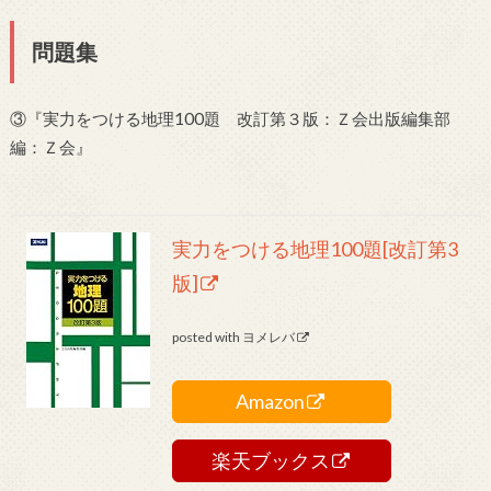
問題集
③『実力をつける地理100題 改訂第３版：Ｚ会出版編集部
編：Ｚ会』
実力をつける地理100題[改訂第3
版]
posted with
ヨメレバ
Amazon
楽天ブックス