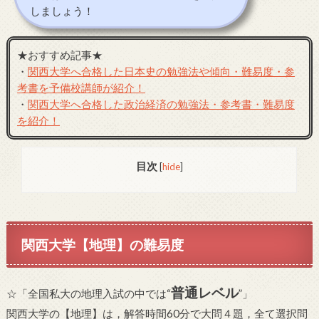
しましょう！
★おすすめ記事★
・
関西大学へ合格した日本史の勉強法や傾向・難易度・参
考書を予備校講師が紹介！
・
関西大学へ合格した政治経済の勉強法・参考書・難易度
を紹介！
目次
[
hide
]
関西大学【地理】の難易度
普通レベル
☆「全国私大の地理入試の中では“
”」
関西大学の【地理】は，解答時間60分で大問４題，全て選択問