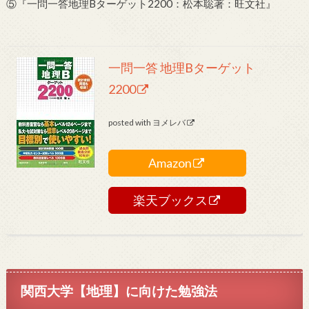
⑤『一問一答地理Bターゲット2200：松本聡著：旺文社』
一問一答 地理Bターゲット
2200
posted with
ヨメレバ
Amazon
楽天ブックス
関西大学【地理】に向けた勉強法