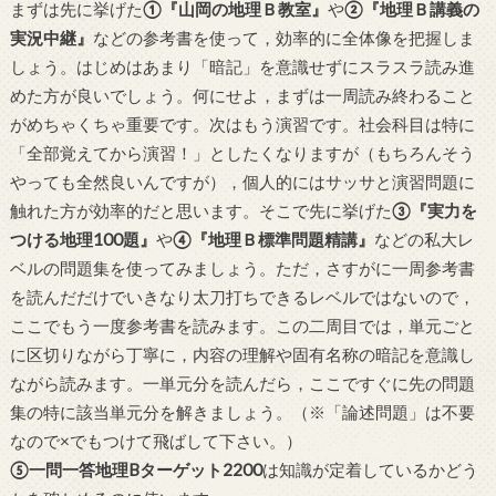
まずは先に挙げた
①『山岡の地理Ｂ教室』
や
②『地理Ｂ講義の
実況中継』
などの参考書を使って，効率的に全体像を把握しま
しょう。はじめはあまり「暗記」を意識せずにスラスラ読み進
めた方が良いでしょう。何にせよ，まずは一周読み終わること
がめちゃくちゃ重要です。次はもう演習です。社会科目は特に
「全部覚えてから演習！」としたくなりますが（もちろんそう
やっても全然良いんですが），個人的にはサッサと演習問題に
触れた方が効率的だと思います。そこで先に挙げた
③『実力を
つける地理100題』
や
④『地理Ｂ標準問題精講』
などの私大レ
ベルの問題集を使ってみましょう。ただ，さすがに一周参考書
を読んだだけでいきなり太刀打ちできるレベルではないので，
ここでもう一度参考書を読みます。この二周目では，単元ごと
に区切りながら丁寧に，内容の理解や固有名称の暗記を意識し
ながら読みます。一単元分を読んだら，ここですぐに先の問題
集の特に該当単元分を解きましょう。（※「論述問題」は不要
なので×でもつけて飛ばして下さい。）
⑤一問一答地理Bターゲット2200
は知識が定着しているかどう