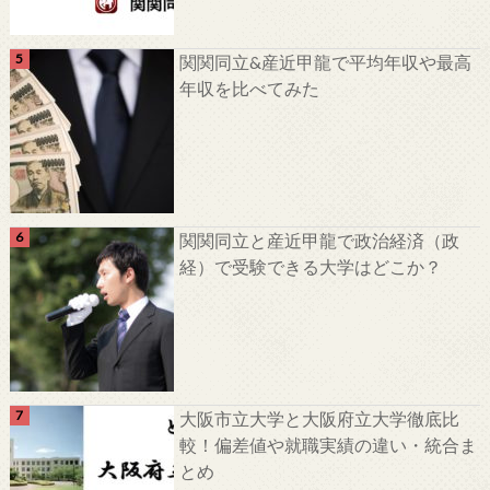
関関同立&産近甲龍で平均年収や最高
年収を比べてみた
関関同立と産近甲龍で政治経済（政
経）で受験できる大学はどこか？
大阪市立大学と大阪府立大学徹底比
較！偏差値や就職実績の違い・統合ま
とめ