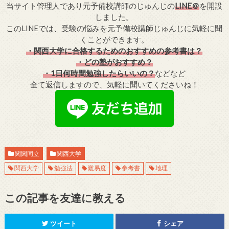
当サイト管理人であり元予備校講師のじゅんじの
LINE＠
を開設
しました。
このLINEでは、受験の悩みを元予備校講師じゅんじに気軽に聞
くことができます。
・関西大学に合格するためのおすすめの参考書は？
・どの塾がおすすめ？
・1日何時間勉強したらいいの？
などなど
全て返信しますので、気軽に聞いてくださいね！
関関同立
関西大学
関西大学
勉強法
難易度
参考書
地理
この記事を友達に教える
ツイート
シェア