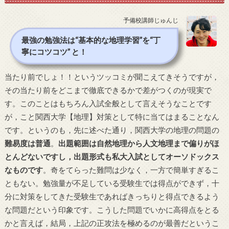
予備校講師じゅんじ
最強の勉強法は“基本的な地理学習”を“丁
寧にコツコツ” と！
当たり前でしょ！！というツッコミが聞こえてきそうですが，
その当たり前をどこまで徹底できるかで差がつくのが現実で
す。このことはもちろん入試全般として言えそうなことです
が，こと関西大学【地理】対策として特に当てはまることなん
です。というのも，先に述べた通り，関西大学の地理の問題の
難易度は普通
。
出題範囲は自然地理から人文地理まで偏りがほ
とんどないですし，出題形式も私大入試としてオーソドックス
なものです
。奇をてらった難問は少なく，一方で簡単すぎるこ
ともない。勉強量が不足している受験生では得点ができず，十
分に対策をしてきた受験生であればきっちりと得点できるよう
な問題だという印象です。こうした問題でいかに高得点をとる
かと言えば，結局，上記の正攻法を極めるのが最善だというこ