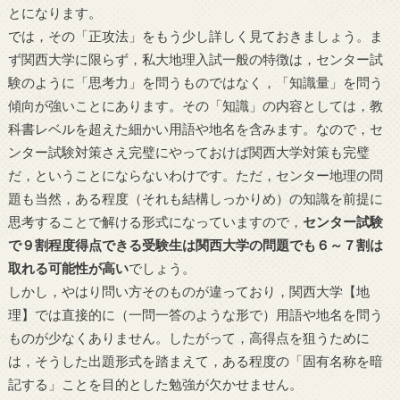
とになります。
では，その「正攻法」をもう少し詳しく見ておきましょう。ま
ず関西大学に限らず，私大地理入試一般の特徴は，センター試
験のように「思考力」を問うものではなく，「知識量」を問う
傾向が強いことにあります。その「知識」の内容としては，教
科書レベルを超えた細かい用語や地名を含みます。なので，セ
ンター試験対策さえ完璧にやっておけば関西大学対策も完璧
だ，ということにならないわけです。ただ，センター地理の問
題も当然，ある程度（それも結構しっかりめ）の知識を前提に
思考することで解ける形式になっていますので，
センター試験
で９割程度得点できる受験生は関西大学の問題でも６～７割は
取れる可能性が高い
でしょう。
しかし，やはり問い方そのものが違っており，関西大学【地
理】では直接的に（一問一答のような形で）用語や地名を問う
ものが少なくありません。したがって，高得点を狙うために
は，そうした出題形式を踏まえて，ある程度の「固有名称を暗
記する」ことを目的とした勉強が欠かせません。