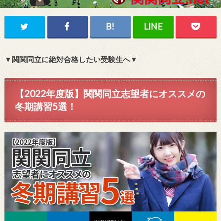
▼関関同立に絶対合格したい受験生へ▼
【2022年度版】関関同立志望者にオススメの
冬期講習5選！