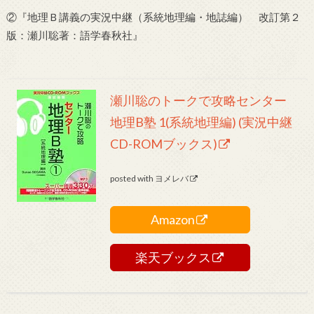
②『地理Ｂ講義の実況中継（系統地理編・地誌編） 改訂第２
版：瀬川聡著：語学春秋社』
瀬川聡のトークで攻略センター
地理B塾 1(系統地理編) (実況中継
CD-ROMブックス)
posted with
ヨメレバ
Amazon
楽天ブックス