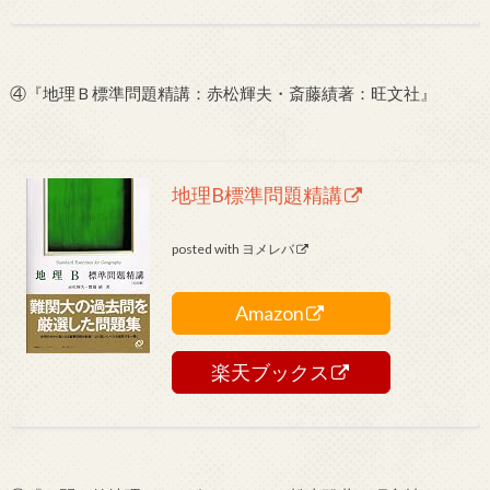
④『地理Ｂ標準問題精講：赤松輝夫・斎藤績著：旺文社』
地理B標準問題精講
posted with
ヨメレバ
Amazon
楽天ブックス