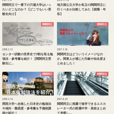
2017.5.4
2019.11.10
関関同立で一番下の穴場大学はいっ
地方国公立大学か私立の関関同立に
たいどこなのか？【どこでもいい受
行くべきか比較してみた【就職・年
験生向け】
収】
関関同立
関関同立
2018.2.13
2017.5.18
センター試験の世界史で9割を取る勉
関関同立はどういうイメージなの
強法・参考書を紹介！【関関同立受
か。関東人が感じた印象や知名度ま
験生に…
とめました！
関関同立
関関同立
2018.3.16
2017.8.29
関西大学へ合格した日本史の勉強法
関関同立に推薦で進学できるエスカ
や傾向・難易度・参考書を予備校講
レーター式の附属中学・高校まとめ
師が紹介！
て考察し…