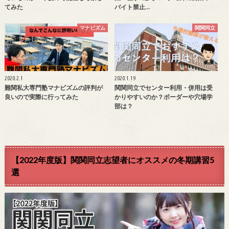
てみた
バイト禁止…
マナビズム
関関同立
2020.2.1
2020.1.19
難関私大専門塾マナビズムの評判が
関関同立でセンター利用・併用は受
良いので実際に行ってみた
かりやすいのか？ボーダーや穴場学
部は？
【2022年度版】関関同立志望者にオススメの冬期講習5
選