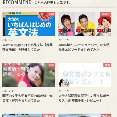
RECOMMEND
こちらの記事も人気です。
評判
勉強法
2017.5.5
2017.7.28
大岩のいちばんはじめ英文法【超基
YouTuber（ユーチューバー）の大学
礎文法編】を評価してみた
受験エピソードまとめてみた
評判
評判
2017.6.11
2017.7.28
関西の女子大学御三家の偏差値・知
大学入試問題集 関正生の英文法ポラ
名度・評判をまとめてみた
リス【参考書評価・レビュー】
近畿大学
勉強法