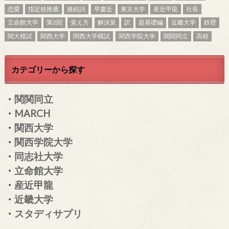
恋愛
指定校推薦
接続詞
早慶近
東京大学
産近甲龍
社長
立命館大学
第2回
覚え方
解決策
訳
超基礎編
近畿大学
鉄壁
関大模試
関西大学
関西大学模試
関西学院大学
関関同立
高校
カテゴリーから探す
・
関関同立
・
MARCH
・
関西大学
・
関西学院大学
・
同志社大学
・
立命館大学
・
産近甲龍
・
近畿大学
・
スタディサプリ