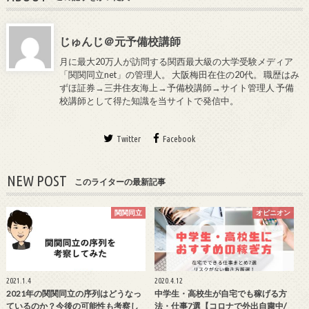
じゅんじ＠元予備校講師
月に最大20万人が訪問する関西最大級の大学受験メディア
「関関同立net」の管理人。 大阪梅田在住の20代。 職歴はみ
ずほ証券→三井住友海上→予備校講師→サイト管理人 予備
校講師として得た知識を当サイトで発信中。
Twitter
Facebook
NEW POST
このライターの最新記事
関関同立
オピニオン
2021.1.4
2020.4.12
2021年の関関同立の序列はどうなっ
中学生・高校生が自宅でも稼げる方
ているのか？今後の可能性も考察し
法・仕事7選【コロナで外出自粛中/