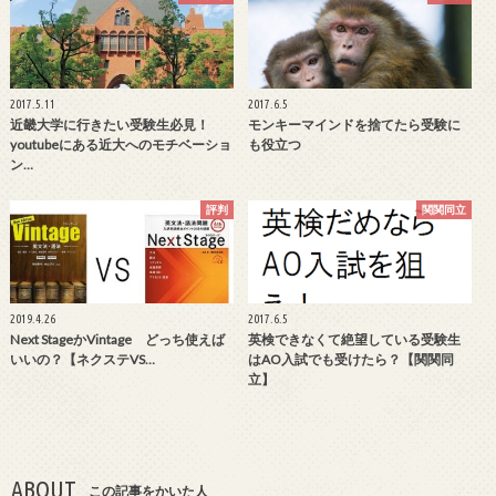
2017.5.11
2017.6.5
近畿大学に行きたい受験生必見！
モンキーマインドを捨てたら受験に
youtubeにある近大へのモチベーショ
も役立つ
ン…
評判
関関同立
2019.4.26
2017.6.5
Next StageかVintage どっち使えば
英検できなくて絶望している受験生
いいの？【ネクステVS…
はAO入試でも受けたら？【関関同
立】
ABOUT
この記事をかいた人