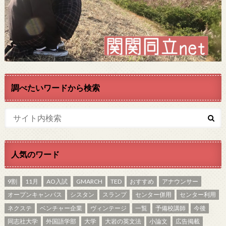
調べたいワードから検索
人気のワード
9割
11月
AO入試
GMARCH
TED
おすすめ
アナウンサー
オープンキャンパス
シスタン
スランプ
センター併用
センター利用
ネクステ
ベンチャー企業
ヴィンテージ
一覧
予備校講師
今後
同志社大学
外国語学部
大学
大岩の英文法
小論文
広告掲載