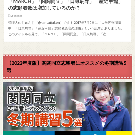
「MARCH」「関関同立」「日東駒専」「産近甲龍」
の志願者数は増加しているのか？
2017.07.07
管理人のじゅんじ（@kansaijuken）です！ 2017年7月5日に「大学序列崩壊
中！「日東駒専」「産近甲龍」志願者急増の理由」という記事がありました。
このタイトルを見て、「MARCH」「関関同立」「日東駒専」「産…
【2022年度版】関関同立志望者にオススメの冬期講習5
選