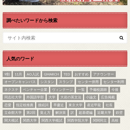
調べたいワードから検索
人気のワード
9割
11月
AO入試
GMARCH
TED
おすすめ
アナウンサー
オープンキャンパス
シスタン
スランプ
センター併用
センター利用
ネクステ
ベンチャー企業
ヴィンテージ
一覧
予備校講師
今後
同志社大学
外国語学部
大学
大岩の英文法
小論文
広告掲載
恋愛
指定校推薦
接続詞
早慶近
東京大学
産近甲龍
社長
立命館大学
第2回
覚え方
解決策
訳
超基礎編
近畿大学
鉄壁
関大模試
関西大学
関西大学模試
関西学院大学
関関同立
高校