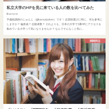
私立大学のHPを見に来ている人の数を比べてみた
2017.07.29
予備校講師のじゅんじ（@kansaijuken）です！ 志望校選びに時に、何を参考に
しますか？ 偏差値？ 志願者数？ それよりも、日本の大学で1番HPにアクセスを
集めている大学って気になりませんか？ なんでそんなこと気に…
関関同立