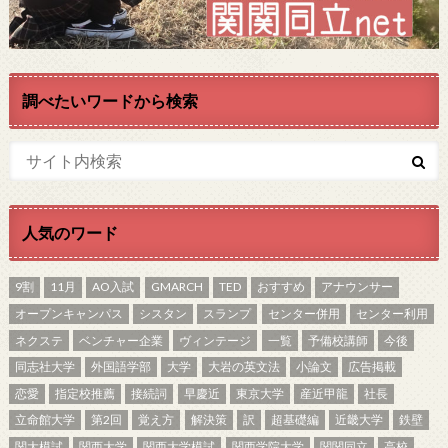
調べたいワードから検索
人気のワード
9割
11月
AO入試
GMARCH
TED
おすすめ
アナウンサー
オープンキャンパス
シスタン
スランプ
センター併用
センター利用
ネクステ
ベンチャー企業
ヴィンテージ
一覧
予備校講師
今後
同志社大学
外国語学部
大学
大岩の英文法
小論文
広告掲載
恋愛
指定校推薦
接続詞
早慶近
東京大学
産近甲龍
社長
立命館大学
第2回
覚え方
解決策
訳
超基礎編
近畿大学
鉄壁
関大模試
関西大学
関西大学模試
関西学院大学
関関同立
高校