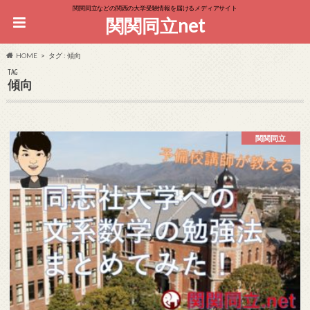
関関同立などの関西の大学受験情報を届けるメディアサイト
関関同立net
HOME
タグ : 傾向
TAG
傾向
関関同立